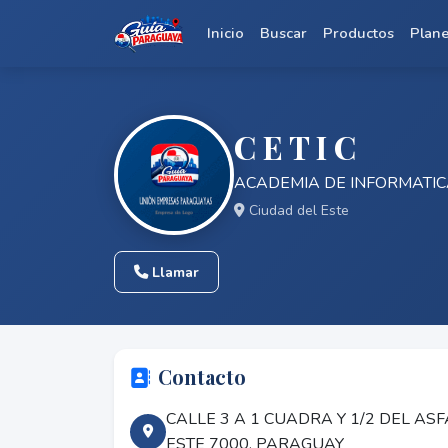
Inicio
Buscar
Productos
Plan
C E T I C
ACADEMIA DE INFORMATI
Ciudad del Este
Llamar
Contacto
CALLE 3 A 1 CUADRA Y 1/2 DEL ASFA
ESTE 7000, PARAGUAY