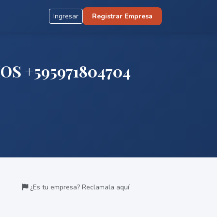
Ingresar
Registrar Empresa
S +595971804704
¿Es tu empresa? Reclamala aquí