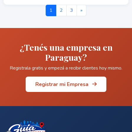
1
2
3
»
¿Tenés una empresa en
Paraguay?
Registrala gratis y empezá a recibir clientes hoy mismo.
Registrar mi Empresa