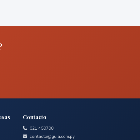
?
esas
Contacto
021 450700
contacto@guia.com.py