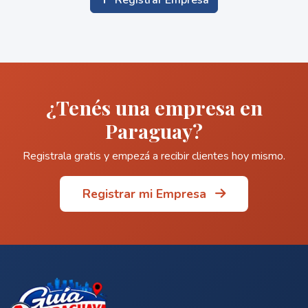
Registrar Empresa
¿Tenés una empresa en
Paraguay?
Registrala gratis y empezá a recibir clientes hoy mismo.
Registrar mi Empresa