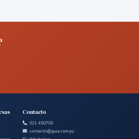
?
esas
Contacto
021 450700
contacto@guia.com.py