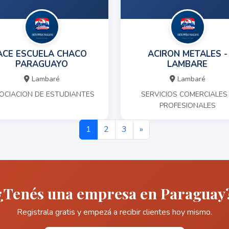
ACE ESCUELA CHACO
ACIRON METALES -
PARAGUAYO
LAMBARE
Lambaré
Lambaré
OCIACION DE ESTUDIANTES
SERVICIOS COMERCIALES
PROFESIONALES
1
2
3
»
¿Tenés una empresa en Paraguay
Registrala gratis y empezá a recibir clientes hoy mismo.