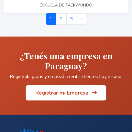
ESCUELA DE TAEKWONDO
1
2
3
»
¿Tenés una empresa en
Paraguay?
Registrala gratis y empezá a recibir clientes hoy mismo.
Registrar mi Empresa