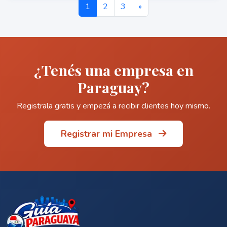
1
2
3
»
¿Tenés una empresa en
Paraguay?
Registrala gratis y empezá a recibir clientes hoy mismo.
Registrar mi Empresa