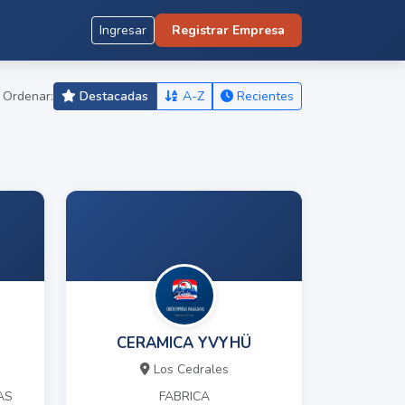
Ingresar
Registrar Empresa
Ordenar:
Destacadas
A-Z
Recientes
CERAMICA YVYHÜ
Los Cedrales
AS
FABRICA