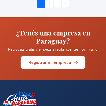
1
2
3
»
¿Tenés una empresa en
Paraguay?
Registrala gratis y empezá a recibir clientes hoy mismo.
Registrar mi Empresa