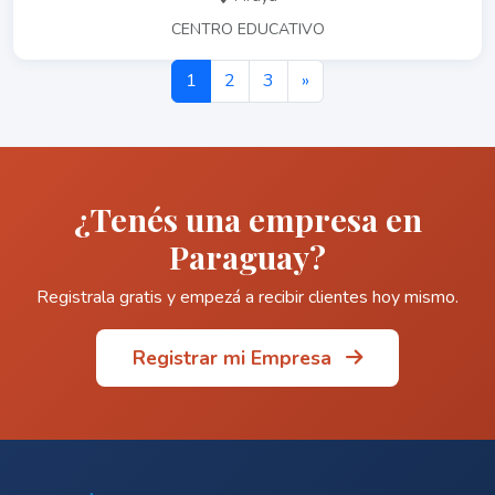
CENTRO EDUCATIVO
1
2
3
»
¿Tenés una empresa en
Paraguay?
Registrala gratis y empezá a recibir clientes hoy mismo.
Registrar mi Empresa