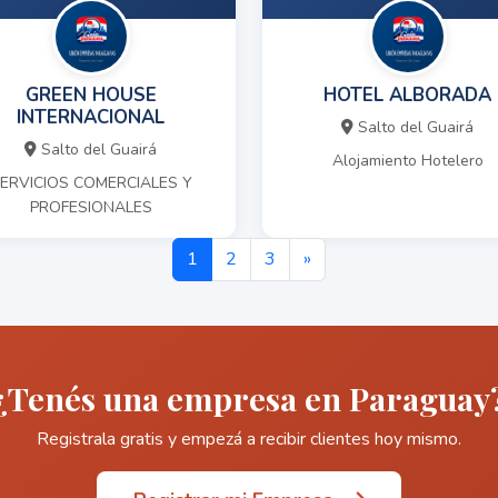
GREEN HOUSE
HOTEL ALBORADA
INTERNACIONAL
Salto del Guairá
Salto del Guairá
Alojamiento Hotelero
ERVICIOS COMERCIALES Y
PROFESIONALES
1
2
3
»
¿Tenés una empresa en Paraguay
Registrala gratis y empezá a recibir clientes hoy mismo.