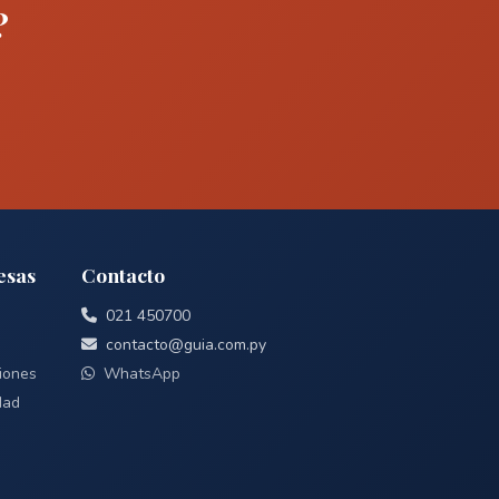
?
esas
Contacto
021 450700
contacto@guia.com.py
iones
WhatsApp
dad