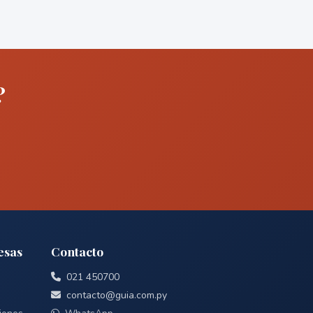
?
esas
Contacto
021 450700
contacto@guia.com.py