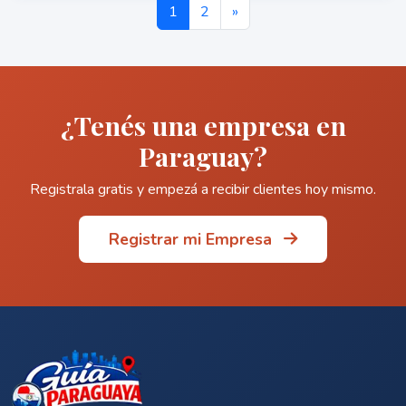
1
2
»
¿Tenés una empresa en
Paraguay?
Registrala gratis y empezá a recibir clientes hoy mismo.
Registrar mi Empresa