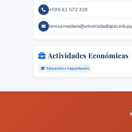
+595 61 572 329
teresa.maidana@universidadlapaz.edu.p
Actividades Económicas
Educación y Capacitación