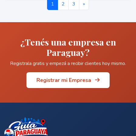
1
2
3
»
¿Tenés una empresa en
Paraguay?
Registrala gratis y empezá a recibir clientes hoy mismo.
Registrar mi Empresa