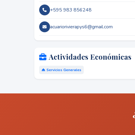
+595 983 856248
acuariorivierapys6@gmail.com
Actividades Económicas
Servicios Generales