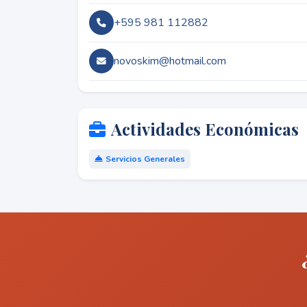
+595 981 112882
novoskim@hotmail.com
Actividades Económicas
Servicios Generales